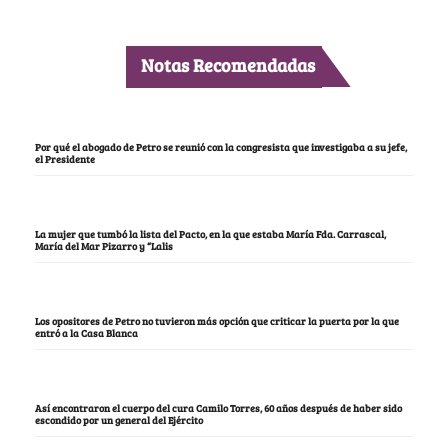
Notas Recomendadas
Por qué el abogado de Petro se reunió con la congresista que investigaba a su jefe,
el Presidente
La mujer que tumbó la lista del Pacto, en la que estaba María Fda. Carrascal,
María del Mar Pizarro y “Lalis
Los opositores de Petro no tuvieron más opción que criticar la puerta por la que
entró a la Casa Blanca
Así encontraron el cuerpo del cura Camilo Torres, 60 años después de haber sido
escondido por un general del Ejército