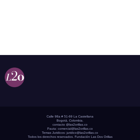
Calle 98a # 51-69 La Castellana
Bogotá, Colombia.
contacto @las2orillas.co
Pauta:
comercial@las2orillas.co
Temas Juridicos:
juridico@las2orillas.co
Todos los derechos reservados. Fundación Las Dos Orillas