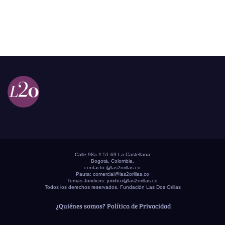
Calle 98a # 51-69 La Castellana
Bogotá, Colombia.
contacto @las2orillas.co
Pauta:
comercial@las2orillas.co
Temas Juridicos:
juridico@las2orillas.co
Todos los derechos reservados. Fundación Las Dos Orillas
¿Quiénes somos?
Política de Privacidad