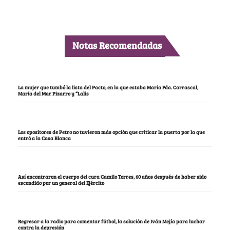
Notas Recomendadas
La mujer que tumbó la lista del Pacto, en la que estaba María Fda. Carrascal,
María del Mar Pizarro y “Lalis
Los opositores de Petro no tuvieron más opción que criticar la puerta por la que
entró a la Casa Blanca
Así encontraron el cuerpo del cura Camilo Torres, 60 años después de haber sido
escondido por un general del Ejército
Regresar a la radio para comentar fútbol, la solución de Iván Mejía para luchar
contra la depresión