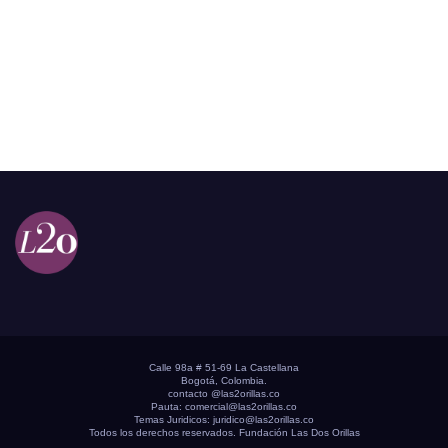
Calle 98a # 51-69 La Castellana
Bogotá, Colombia.
contacto @las2orillas.co
Pauta:
comercial@las2orillas.co
Temas Juridicos:
juridico@las2orillas.co
Todos los derechos reservados. Fundación Las Dos Orillas