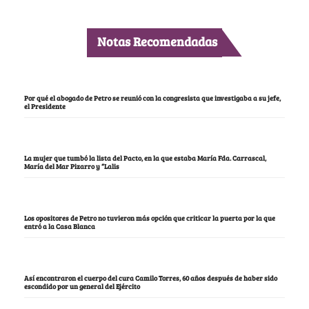
Notas Recomendadas
Por qué el abogado de Petro se reunió con la congresista que investigaba a su jefe,
el Presidente
La mujer que tumbó la lista del Pacto, en la que estaba María Fda. Carrascal,
María del Mar Pizarro y “Lalis
Los opositores de Petro no tuvieron más opción que criticar la puerta por la que
entró a la Casa Blanca
Así encontraron el cuerpo del cura Camilo Torres, 60 años después de haber sido
escondido por un general del Ejército