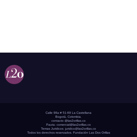
Calle 98a # 51-69 La Castellana
Bogotá, Colombia.
contacto @las2orillas.co
Pauta:
comercial@las2orillas.co
Temas Juridicos:
juridico@las2orillas.co
Todos los derechos reservados. Fundación Las Dos Orillas