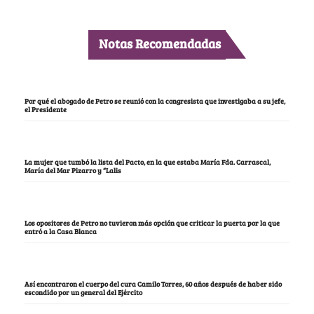
Notas Recomendadas
Por qué el abogado de Petro se reunió con la congresista que investigaba a su jefe,
el Presidente
La mujer que tumbó la lista del Pacto, en la que estaba María Fda. Carrascal,
María del Mar Pizarro y “Lalis
Los opositores de Petro no tuvieron más opción que criticar la puerta por la que
entró a la Casa Blanca
Así encontraron el cuerpo del cura Camilo Torres, 60 años después de haber sido
escondido por un general del Ejército