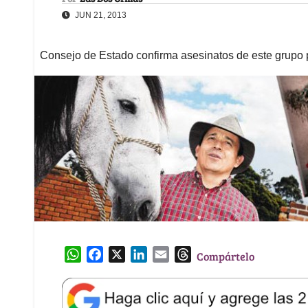
JUN 21, 2013
Consejo de Estado confirma asesinatos de este grupo pa
W
F
X
L
E
T
Compártelo
h
a
i
m
h
a
c
n
a
r
t
e
k
i
e