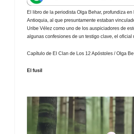
s
b
e
l
a
A
o
d
d
El libro de la periodista Olga Behar, profundiza e
p
o
I
s
Antioquia, al que presuntamente estaban vincula
p
k
n
Uribe Vélez como uno de los auspiciadores de este 
algunas confesiones de un testigo clave, el oficia
Capítulo de El Clan de Los 12 Apóstoles / Olga B
El fusil