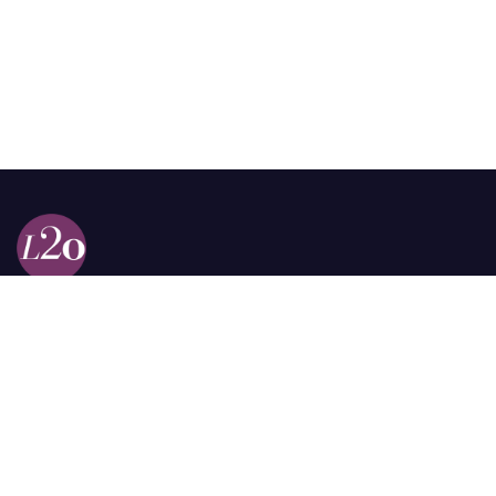
Calle 98a # 51-69 La Castellana
Bogotá, Colombia.
contacto @las2orillas.co
Pauta:
comercial@las2orillas.co
Temas Juridicos:
juridico@las2orillas.co
Todos los derechos reservados. Fundación Las Dos Orillas