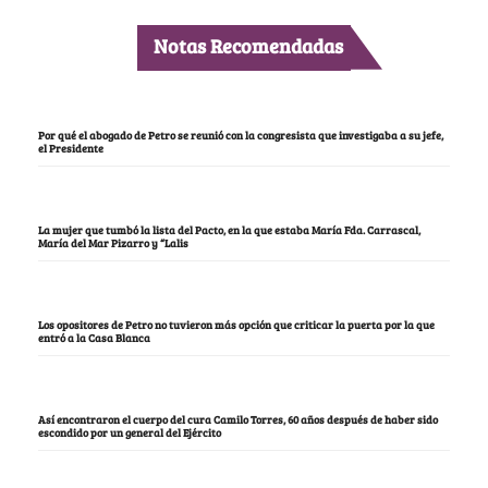
Notas Recomendadas
Por qué el abogado de Petro se reunió con la congresista que investigaba a su jefe,
el Presidente
La mujer que tumbó la lista del Pacto, en la que estaba María Fda. Carrascal,
María del Mar Pizarro y “Lalis
Los opositores de Petro no tuvieron más opción que criticar la puerta por la que
entró a la Casa Blanca
Así encontraron el cuerpo del cura Camilo Torres, 60 años después de haber sido
escondido por un general del Ejército