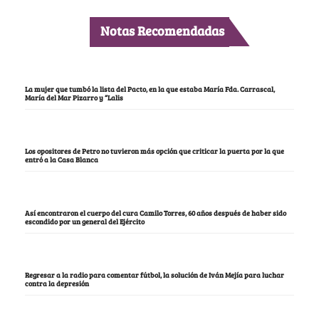
Notas Recomendadas
La mujer que tumbó la lista del Pacto, en la que estaba María Fda. Carrascal,
María del Mar Pizarro y “Lalis
Los opositores de Petro no tuvieron más opción que criticar la puerta por la que
entró a la Casa Blanca
Así encontraron el cuerpo del cura Camilo Torres, 60 años después de haber sido
escondido por un general del Ejército
Regresar a la radio para comentar fútbol, la solución de Iván Mejía para luchar
contra la depresión