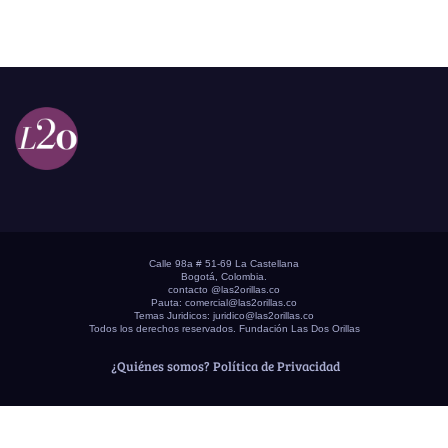
Calle 98a # 51-69 La Castellana
Bogotá, Colombia.
contacto @las2orillas.co
Pauta:
comercial@las2orillas.co
Temas Juridicos:
juridico@las2orillas.co
Todos los derechos reservados. Fundación Las Dos Orillas
¿Quiénes somos?
Política de Privacidad