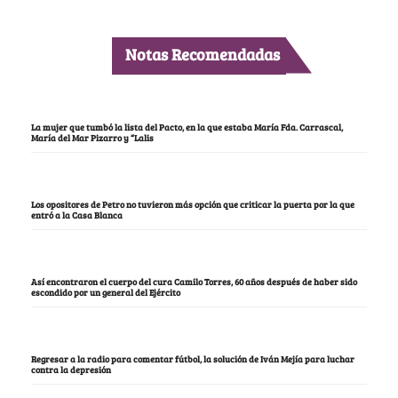
Notas Recomendadas
La mujer que tumbó la lista del Pacto, en la que estaba María Fda. Carrascal,
María del Mar Pizarro y “Lalis
Los opositores de Petro no tuvieron más opción que criticar la puerta por la que
entró a la Casa Blanca
Así encontraron el cuerpo del cura Camilo Torres, 60 años después de haber sido
escondido por un general del Ejército
Regresar a la radio para comentar fútbol, la solución de Iván Mejía para luchar
contra la depresión