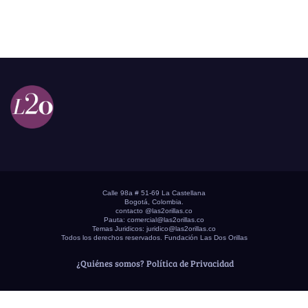
Calle 98a # 51-69 La Castellana
Bogotá, Colombia.
contacto @las2orillas.co
Pauta:
comercial@las2orillas.co
Temas Juridicos:
juridico@las2orillas.co
Todos los derechos reservados. Fundación Las Dos Orillas
¿Quiénes somos?
Política de Privacidad