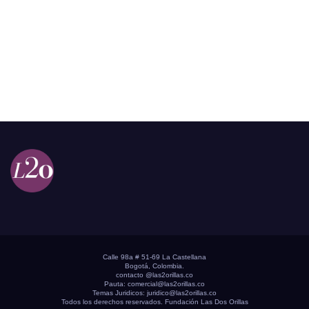
Calle 98a # 51-69 La Castellana
Bogotá, Colombia.
contacto @las2orillas.co
Pauta:
comercial@las2orillas.co
Temas Juridicos:
juridico@las2orillas.co
Todos los derechos reservados. Fundación Las Dos Orillas