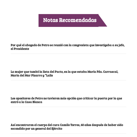
Notas Recomendadas
Por qué el abogado de Petro se reunió con la congresista que investigaba a su jefe,
el Presidente
La mujer que tumbó la lista del Pacto, en la que estaba María Fda. Carrascal,
María del Mar Pizarro y “Lalis
Los opositores de Petro no tuvieron más opción que criticar la puerta por la que
entró a la Casa Blanca
Así encontraron el cuerpo del cura Camilo Torres, 60 años después de haber sido
escondido por un general del Ejército