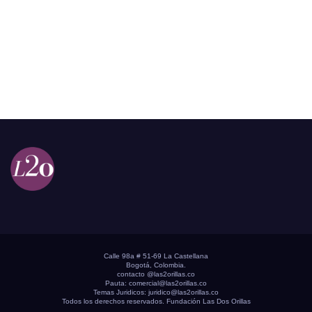
Calle 98a # 51-69 La Castellana
Bogotá, Colombia.
contacto @las2orillas.co
Pauta:
comercial@las2orillas.co
Temas Juridicos:
juridico@las2orillas.co
Todos los derechos reservados. Fundación Las Dos Orillas