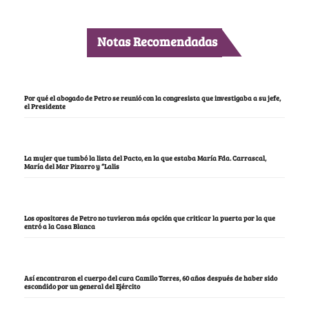
Notas Recomendadas
Por qué el abogado de Petro se reunió con la congresista que investigaba a su jefe,
el Presidente
La mujer que tumbó la lista del Pacto, en la que estaba María Fda. Carrascal,
María del Mar Pizarro y “Lalis
Los opositores de Petro no tuvieron más opción que criticar la puerta por la que
entró a la Casa Blanca
Así encontraron el cuerpo del cura Camilo Torres, 60 años después de haber sido
escondido por un general del Ejército