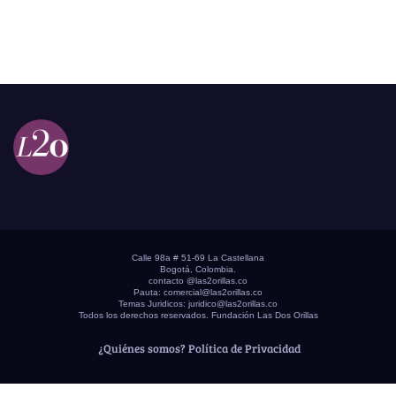
Calle 98a # 51-69 La Castellana
Bogotá, Colombia.
contacto @las2orillas.co
Pauta:
comercial@las2orillas.co
Temas Juridicos:
juridico@las2orillas.co
Todos los derechos reservados. Fundación Las Dos Orillas
¿Quiénes somos?
Política de Privacidad