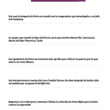
Por qué el abogado de Petro se reunió con la congresista que investigaba a su jefe,
el Presidente
La mujer que tumbó la lista del Pacto, en la que estaba María Fda. Carrascal,
María del Mar Pizarro y “Lalis
Los opositores de Petro no tuvieron más opción que criticar la puerta por la que
entró a la Casa Blanca
Así encontraron el cuerpo del cura Camilo Torres, 60 años después de haber sido
escondido por un general del Ejército
Regresar a la radio para comentar fútbol, la solución de Iván Mejía para luchar
contra la depresión