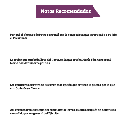
Notas Recomendadas
Por qué el abogado de Petro se reunió con la congresista que investigaba a su jefe,
el Presidente
La mujer que tumbó la lista del Pacto, en la que estaba María Fda. Carrascal,
María del Mar Pizarro y “Lalis
Los opositores de Petro no tuvieron más opción que criticar la puerta por la que
entró a la Casa Blanca
Así encontraron el cuerpo del cura Camilo Torres, 60 años después de haber sido
escondido por un general del Ejército