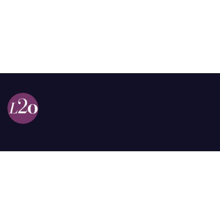
Calle 98a # 51-69 La Castellana
Bogotá, Colombia.
contacto @las2orillas.co
Pauta:
comercial@las2orillas.co
Temas Juridicos:
juridico@las2orillas.co
Todos los derechos reservados. Fundación Las Dos Orillas
¿Quiénes somos?
Política de Privacidad