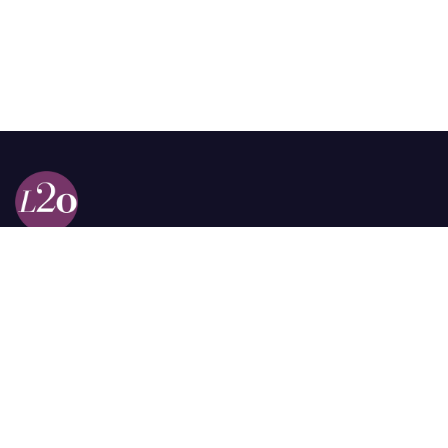
Calle 98a # 51-69 La Castellana
Bogotá, Colombia.
contacto @las2orillas.co
Pauta:
comercial@las2orillas.co
Temas Juridicos:
juridico@las2orillas.co
Todos los derechos reservados. Fundación Las Dos Orillas
¿Quiénes somos?
Política de Privacidad