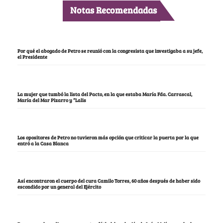
Notas Recomendadas
Por qué el abogado de Petro se reunió con la congresista que investigaba a su jefe,
el Presidente
La mujer que tumbó la lista del Pacto, en la que estaba María Fda. Carrascal,
María del Mar Pizarro y “Lalis
Los opositores de Petro no tuvieron más opción que criticar la puerta por la que
entró a la Casa Blanca
Así encontraron el cuerpo del cura Camilo Torres, 60 años después de haber sido
escondido por un general del Ejército