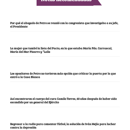
Por qué el abogado de Petro se reunió con la congresista que investigaba a su jefe,
el Presidente
La mujer que tumbó la lista del Pacto, en la que estaba María Fda. Carrascal,
María del Mar Pizarro y “Lalis
Los opositores de Petro no tuvieron más opción que criticar la puerta por la que
entró a la Casa Blanca
Así encontraron el cuerpo del cura Camilo Torres, 60 años después de haber sido
escondido por un general del Ejército
Regresar a la radio para comentar fútbol, la solución de Iván Mejía para luchar
contra la depresión