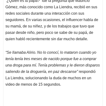
“¿Quién es tu papá?”
fue la pregunta que Mauricio
s
b
e
l
a
Gómez, más conocido como La Liendra, recibió en sus
A
o
d
d
p
o
I
s
redes sociales durante una interacción con sus
p
k
n
seguidores. En varias ocasiones, el influencer habla de
su mamá, de su niñez, y de los trabajos que tuvo que
pasar desde niño, pero poco se sabe de su papá, de
quien habló recientemente sin dar mucho detalle.
“Se llamaba Alirio. No lo conocí, lo mataron cuando yo
tenía tenía tres meses de nacido porque fue a comprar
una droga para mí. Tenía problemas y le dieron disparos
saliendo de la droguería, en paz descanse”
respondió
La Liendra, solucionando la duda de muchos en un
video de menos de 15 segundos.