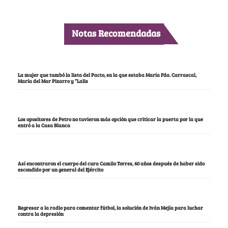
Notas Recomendadas
La mujer que tumbó la lista del Pacto, en la que estaba María Fda. Carrascal,
María del Mar Pizarro y “Lalis
Los opositores de Petro no tuvieron más opción que criticar la puerta por la que
entró a la Casa Blanca
Así encontraron el cuerpo del cura Camilo Torres, 60 años después de haber sido
escondido por un general del Ejército
Regresar a la radio para comentar fútbol, la solución de Iván Mejía para luchar
contra la depresión