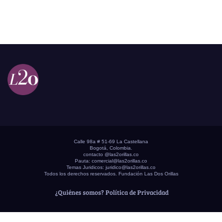
Calle 98a # 51-69 La Castellana
Bogotá, Colombia.
contacto @las2orillas.co
Pauta:
comercial@las2orillas.co
Temas Juridicos:
juridico@las2orillas.co
Todos los derechos reservados. Fundación Las Dos Orillas
¿Quiénes somos?
Política de Privacidad