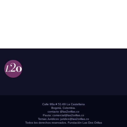
Calle 98a # 51-69 La Castellana
Bogotá, Colombia.
contacto @las2orillas.co
Pauta:
comercial@las2orillas.co
Temas Juridicos:
juridico@las2orillas.co
Todos los derechos reservados. Fundación Las Dos Orillas