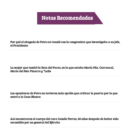
Notas Recomendadas
Por qué el abogado de Petro se reunió con la congresista que investigaba a su jefe,
el Presidente
La mujer que tumbó la lista del Pacto, en la que estaba María Fda. Carrascal,
María del Mar Pizarro y “Lalis
Los opositores de Petro no tuvieron más opción que criticar la puerta por la que
entró a la Casa Blanca
Así encontraron el cuerpo del cura Camilo Torres, 60 años después de haber sido
escondido por un general del Ejército