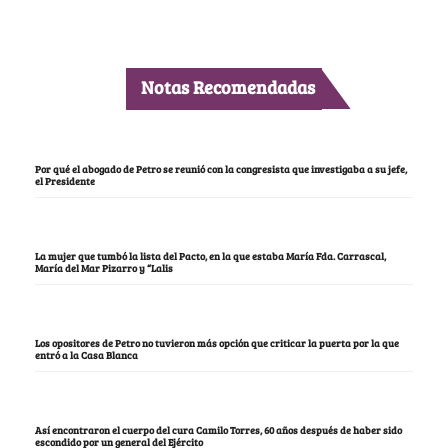
Notas Recomendadas
Por qué el abogado de Petro se reunió con la congresista que investigaba a su jefe,
el Presidente
La mujer que tumbó la lista del Pacto, en la que estaba María Fda. Carrascal,
María del Mar Pizarro y “Lalis
Los opositores de Petro no tuvieron más opción que criticar la puerta por la que
entró a la Casa Blanca
Así encontraron el cuerpo del cura Camilo Torres, 60 años después de haber sido
escondido por un general del Ejército