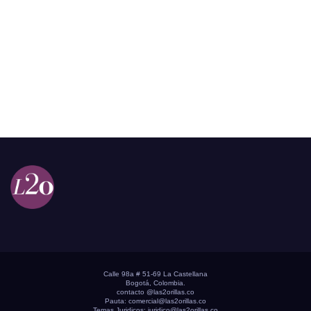
Calle 98a # 51-69 La Castellana
Bogotá, Colombia.
contacto @las2orillas.co
Pauta:
comercial@las2orillas.co
Temas Juridicos:
juridico@las2orillas.co