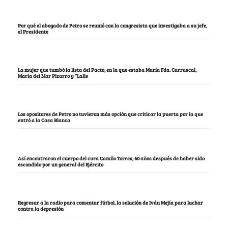
Por qué el abogado de Petro se reunió con la congresista que investigaba a su jefe,
el Presidente
La mujer que tumbó la lista del Pacto, en la que estaba María Fda. Carrascal,
María del Mar Pizarro y “Lalis
Los opositores de Petro no tuvieron más opción que criticar la puerta por la que
entró a la Casa Blanca
Así encontraron el cuerpo del cura Camilo Torres, 60 años después de haber sido
escondido por un general del Ejército
Regresar a la radio para comentar fútbol, la solución de Iván Mejía para luchar
contra la depresión