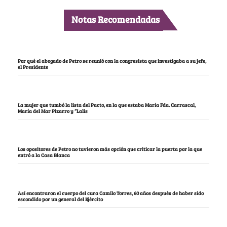
Notas Recomendadas
Por qué el abogado de Petro se reunió con la congresista que investigaba a su jefe,
el Presidente
La mujer que tumbó la lista del Pacto, en la que estaba María Fda. Carrascal,
María del Mar Pizarro y “Lalis
Los opositores de Petro no tuvieron más opción que criticar la puerta por la que
entró a la Casa Blanca
Así encontraron el cuerpo del cura Camilo Torres, 60 años después de haber sido
escondido por un general del Ejército