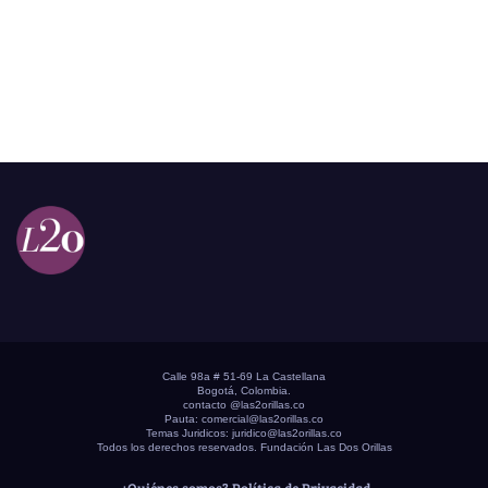
Calle 98a # 51-69 La Castellana
Bogotá, Colombia.
contacto @las2orillas.co
Pauta:
comercial@las2orillas.co
Temas Juridicos:
juridico@las2orillas.co
Todos los derechos reservados. Fundación Las Dos Orillas
¿Quiénes somos?
Política de Privacidad