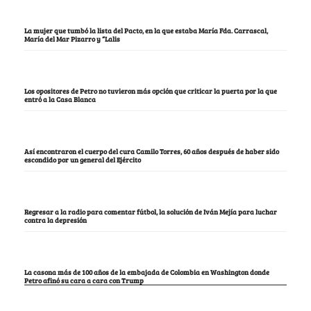
La mujer que tumbó la lista del Pacto, en la que estaba María Fda. Carrascal,
María del Mar Pizarro y “Lalis
Los opositores de Petro no tuvieron más opción que criticar la puerta por la que
entró a la Casa Blanca
Así encontraron el cuerpo del cura Camilo Torres, 60 años después de haber sido
escondido por un general del Ejército
Regresar a la radio para comentar fútbol, la solución de Iván Mejía para luchar
contra la depresión
La casona más de 100 años de la embajada de Colombia en Washington donde
Petro afinó su cara a cara con Trump