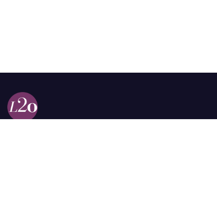
Calle 98a # 51-69 La Castellana
Bogotá, Colombia.
contacto @las2orillas.co
Pauta:
comercial@las2orillas.co
Temas Juridicos:
juridico@las2orillas.co
Todos los derechos reservados. Fundación Las Dos Orillas