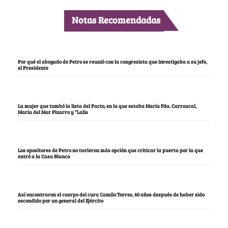
Notas Recomendadas
Por qué el abogado de Petro se reunió con la congresista que investigaba a su jefe,
el Presidente
La mujer que tumbó la lista del Pacto, en la que estaba María Fda. Carrascal,
María del Mar Pizarro y “Lalis
Los opositores de Petro no tuvieron más opción que criticar la puerta por la que
entró a la Casa Blanca
Así encontraron el cuerpo del cura Camilo Torres, 60 años después de haber sido
escondido por un general del Ejército