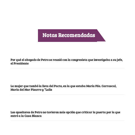
Notas Recomendadas
Por qué el abogado de Petro se reunió con la congresista que investigaba a su jefe,
el Presidente
La mujer que tumbó la lista del Pacto, en la que estaba María Fda. Carrascal,
María del Mar Pizarro y “Lalis
Los opositores de Petro no tuvieron más opción que criticar la puerta por la que
entró a la Casa Blanca