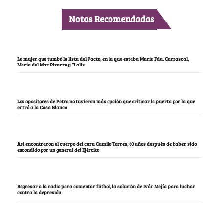
Notas Recomendadas
La mujer que tumbó la lista del Pacto, en la que estaba María Fda. Carrascal,
María del Mar Pizarro y “Lalis
Los opositores de Petro no tuvieron más opción que criticar la puerta por la que
entró a la Casa Blanca
Así encontraron el cuerpo del cura Camilo Torres, 60 años después de haber sido
escondido por un general del Ejército
Regresar a la radio para comentar fútbol, la solución de Iván Mejía para luchar
contra la depresión