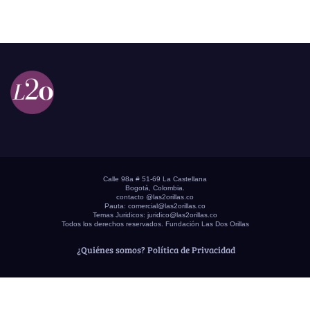
Calle 98a # 51-69 La Castellana
Bogotá, Colombia.
contacto @las2orillas.co
Pauta:
comercial@las2orillas.co
Temas Juridicos:
juridico@las2orillas.co
Todos los derechos reservados. Fundación Las Dos Orillas
¿Quiénes somos?
Política de Privacidad