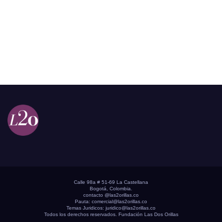
Calle 98a # 51-69 La Castellana
Bogotá, Colombia.
contacto @las2orillas.co
Pauta:
comercial@las2orillas.co
Temas Juridicos:
juridico@las2orillas.co
Todos los derechos reservados. Fundación Las Dos Orillas