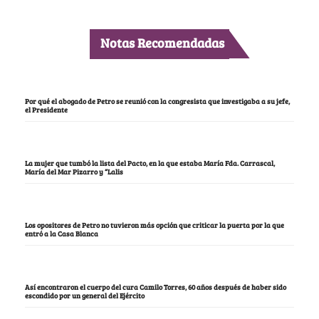
Notas Recomendadas
Por qué el abogado de Petro se reunió con la congresista que investigaba a su jefe,
el Presidente
La mujer que tumbó la lista del Pacto, en la que estaba María Fda. Carrascal,
María del Mar Pizarro y “Lalis
Los opositores de Petro no tuvieron más opción que criticar la puerta por la que
entró a la Casa Blanca
Así encontraron el cuerpo del cura Camilo Torres, 60 años después de haber sido
escondido por un general del Ejército