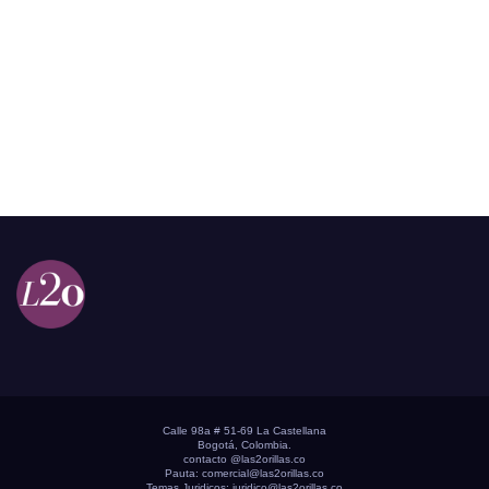
Calle 98a # 51-69 La Castellana
Bogotá, Colombia.
contacto @las2orillas.co
Pauta:
comercial@las2orillas.co
Temas Juridicos:
juridico@las2orillas.co