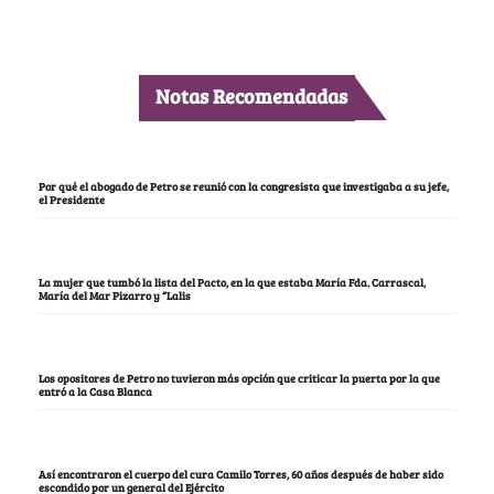
Notas Recomendadas
Por qué el abogado de Petro se reunió con la congresista que investigaba a su jefe,
el Presidente
La mujer que tumbó la lista del Pacto, en la que estaba María Fda. Carrascal,
María del Mar Pizarro y “Lalis
Los opositores de Petro no tuvieron más opción que criticar la puerta por la que
entró a la Casa Blanca
Así encontraron el cuerpo del cura Camilo Torres, 60 años después de haber sido
escondido por un general del Ejército