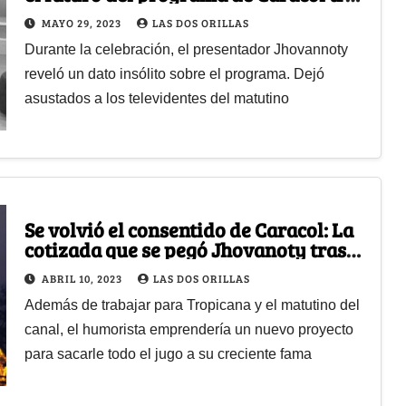
cumplir 22 años
MAYO 29, 2023
LAS DOS ORILLAS
Durante la celebración, el presentador Jhovannoty
reveló un dato insólito sobre el programa. Dejó
asustados a los televidentes del matutino
Se volvió el consentido de Caracol: La
cotizada que se pegó Jhovanoty tras
aparecer en Día a día
ABRIL 10, 2023
LAS DOS ORILLAS
Además de trabajar para Tropicana y el matutino del
canal, el humorista emprendería un nuevo proyecto
para sacarle todo el jugo a su creciente fama