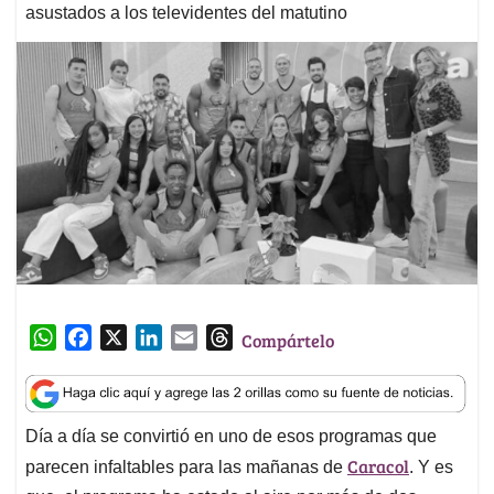
asustados a los televidentes del matutino
W
F
X
L
E
T
Compártelo
h
a
i
m
h
a
c
n
a
r
t
e
k
i
e
Día a día se convirtió en uno de esos programas que
s
b
e
l
a
Caracol
A
o
d
d
parecen infaltables para las mañanas de
. Y es