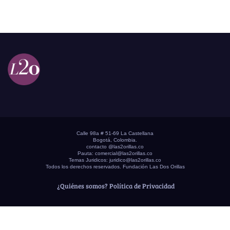
Calle 98a # 51-69 La Castellana
Bogotá, Colombia.
contacto @las2orillas.co
Pauta:
comercial@las2orillas.co
Temas Juridicos:
juridico@las2orillas.co
Todos los derechos reservados. Fundación Las Dos Orillas
¿Quiénes somos?
Política de Privacidad