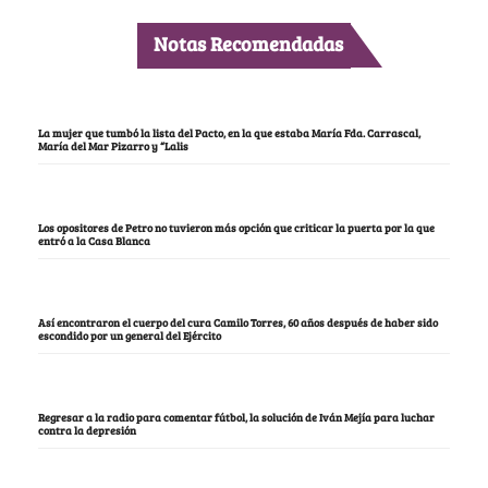
Notas Recomendadas
La mujer que tumbó la lista del Pacto, en la que estaba María Fda. Carrascal,
María del Mar Pizarro y “Lalis
Los opositores de Petro no tuvieron más opción que criticar la puerta por la que
entró a la Casa Blanca
Así encontraron el cuerpo del cura Camilo Torres, 60 años después de haber sido
escondido por un general del Ejército
Regresar a la radio para comentar fútbol, la solución de Iván Mejía para luchar
contra la depresión