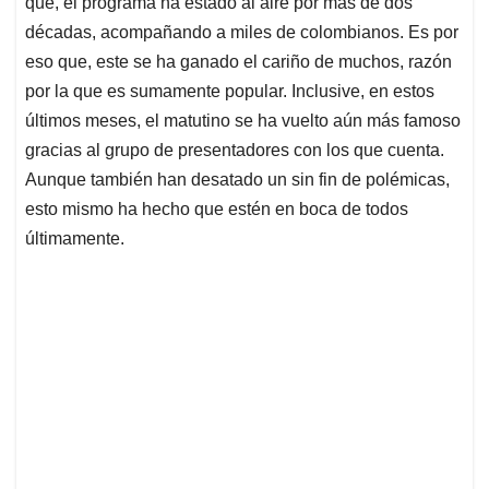
p
o
I
s
que, el programa ha estado al aire por más de dos
p
k
n
décadas, acompañando a miles de colombianos. Es por
eso que, este se ha ganado el cariño de muchos, razón
por la que es sumamente popular. Inclusive, en estos
últimos meses, el matutino se ha vuelto aún más famoso
gracias al grupo de presentadores con los que cuenta.
Aunque también han desatado un sin fin de polémicas,
esto mismo ha hecho que estén en boca de todos
últimamente.