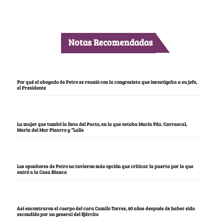
Notas Recomendadas
Por qué el abogado de Petro se reunió con la congresista que investigaba a su jefe,
el Presidente
La mujer que tumbó la lista del Pacto, en la que estaba María Fda. Carrascal,
María del Mar Pizarro y “Lalis
Los opositores de Petro no tuvieron más opción que criticar la puerta por la que
entró a la Casa Blanca
Así encontraron el cuerpo del cura Camilo Torres, 60 años después de haber sido
escondido por un general del Ejército