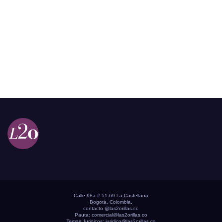
Calle 98a # 51-69 La Castellana
Bogotá, Colombia.
contacto @las2orillas.co
Pauta:
comercial@las2orillas.co
Temas Juridicos:
juridico@las2orillas.co