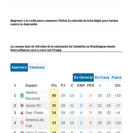
Regresar a la radio para comentar fútbol, la solución de Iván Mejía para luchar
contra la depresión
La casona más de 100 años de la embajada de Colombia en Washington donde
Petro afinó su cara a cara con Trump
Apertura
Clausura
En General
En Casa
Fuera
#
Equipo
Pts
PJ
V
EMP
PER
+
-
DG
Atletico
1
40
19
13
1
5
35
15
+20
Nacional
2
Junior FC
35
19
11
2
6
31
24
+7
3
Dep. Pasto
34
19
10
4
5
29
25
+4
America de
4
33
19
10
3
6
25
15
+10
Cali