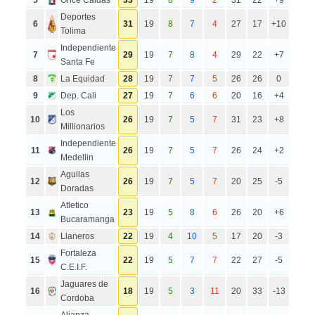
5
Once Caldas
33
19
8
9
2
31
22
+9
Deportes
6
31
19
8
7
4
27
17
+10
Tolima
Independiente
7
29
19
7
8
4
29
22
+7
Santa Fe
8
La Equidad
28
19
7
7
5
26
26
0
9
Dep. Cali
27
19
7
6
6
20
16
+4
Los
10
26
19
7
5
7
31
23
+8
Millionarios
Independiente
11
26
19
7
5
7
26
24
+2
Medellin
Aguilas
12
26
19
7
5
7
20
25
-5
Doradas
Atletico
13
23
19
5
8
6
26
20
+6
Bucaramanga
14
Llaneros
22
19
4
10
5
17
20
-3
Fortaleza
15
22
19
5
7
7
22
27
-5
C.E.I.F.
Jaguares de
16
18
19
5
3
11
20
33
-13
Cordoba