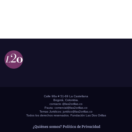
Calle 98a # 51-69 La Castellana
Bogotá, Colombia.
contacto @las2orillas.co
Pauta:
comercial@las2orillas.co
Temas Juridicos:
juridico@las2orillas.co
Todos los derechos reservados. Fundación Las Dos Orillas
¿Quiénes somos?
Política de Privacidad