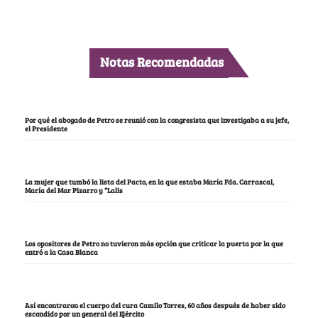
Notas Recomendadas
Por qué el abogado de Petro se reunió con la congresista que investigaba a su jefe,
el Presidente
La mujer que tumbó la lista del Pacto, en la que estaba María Fda. Carrascal,
María del Mar Pizarro y “Lalis
Los opositores de Petro no tuvieron más opción que criticar la puerta por la que
entró a la Casa Blanca
Así encontraron el cuerpo del cura Camilo Torres, 60 años después de haber sido
escondido por un general del Ejército