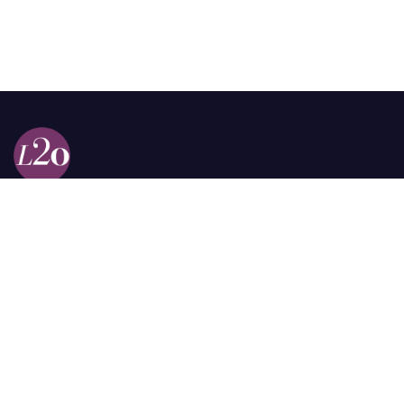
Calle 98a # 51-69 La Castellana
Bogotá, Colombia.
contacto @las2orillas.co
Pauta:
comercial@las2orillas.co
Temas Juridicos:
juridico@las2orillas.co
Todos los derechos reservados. Fundación Las Dos Orillas
¿Quiénes somos?
Política de Privacidad