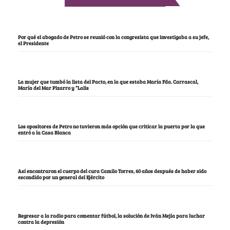
Por qué el abogado de Petro se reunió con la congresista que investigaba a su jefe,
el Presidente
La mujer que tumbó la lista del Pacto, en la que estaba María Fda. Carrascal,
María del Mar Pizarro y “Lalis
Los opositores de Petro no tuvieron más opción que criticar la puerta por la que
entró a la Casa Blanca
Así encontraron el cuerpo del cura Camilo Torres, 60 años después de haber sido
escondido por un general del Ejército
Regresar a la radio para comentar fútbol, la solución de Iván Mejía para luchar
contra la depresión