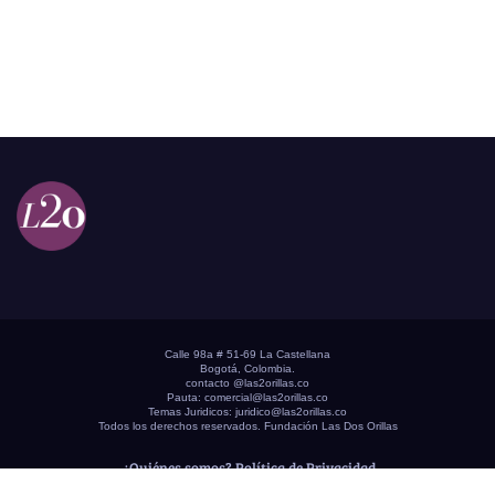
Calle 98a # 51-69 La Castellana
Bogotá, Colombia.
contacto @las2orillas.co
Pauta:
comercial@las2orillas.co
Temas Juridicos:
juridico@las2orillas.co
Todos los derechos reservados. Fundación Las Dos Orillas
¿Quiénes somos?
Política de Privacidad