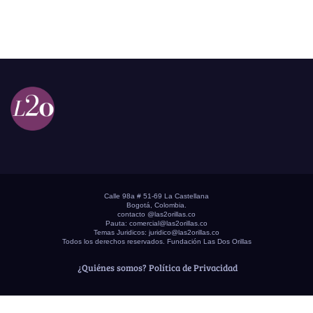
Calle 98a # 51-69 La Castellana
Bogotá, Colombia.
contacto @las2orillas.co
Pauta:
comercial@las2orillas.co
Temas Juridicos:
juridico@las2orillas.co
Todos los derechos reservados. Fundación Las Dos Orillas
¿Quiénes somos?
Política de Privacidad