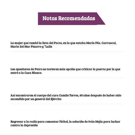
Notas Recomendadas
La mujer que tumbó la lista del Pacto, en la que estaba María Fda. Carrascal,
María del Mar Pizarro y “Lalis
Los opositores de Petro no tuvieron más opción que criticar la puerta por la que
entró a la Casa Blanca
Así encontraron el cuerpo del cura Camilo Torres, 60 años después de haber sido
escondido por un general del Ejército
Regresar a la radio para comentar fútbol, la solución de Iván Mejía para luchar
contra la depresión