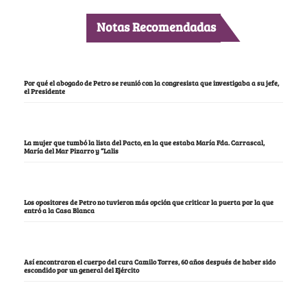
Notas Recomendadas
Por qué el abogado de Petro se reunió con la congresista que investigaba a su jefe,
el Presidente
La mujer que tumbó la lista del Pacto, en la que estaba María Fda. Carrascal,
María del Mar Pizarro y “Lalis
Los opositores de Petro no tuvieron más opción que criticar la puerta por la que
entró a la Casa Blanca
Así encontraron el cuerpo del cura Camilo Torres, 60 años después de haber sido
escondido por un general del Ejército