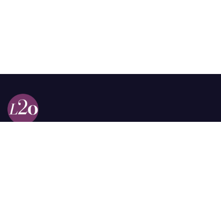
Calle 98a # 51-69 La Castellana
Bogotá, Colombia.
contacto @las2orillas.co
Pauta:
comercial@las2orillas.co
Temas Juridicos:
juridico@las2orillas.co
Todos los derechos reservados. Fundación Las Dos Orillas