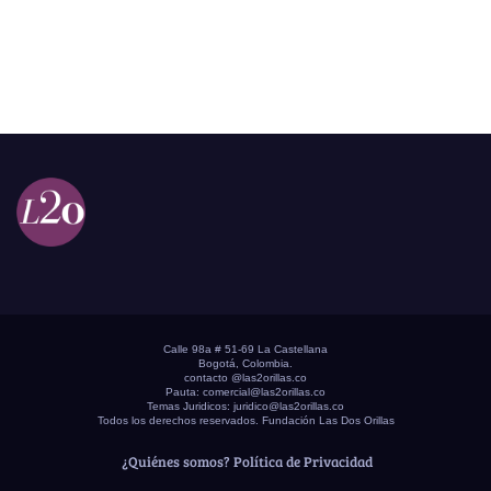
Calle 98a # 51-69 La Castellana
Bogotá, Colombia.
contacto @las2orillas.co
Pauta:
comercial@las2orillas.co
Temas Juridicos:
juridico@las2orillas.co
Todos los derechos reservados. Fundación Las Dos Orillas
¿Quiénes somos?
Política de Privacidad