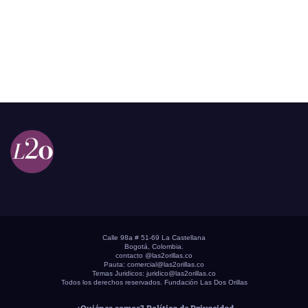
Calle 98a # 51-69 La Castellana
Bogotá, Colombia.
contacto @las2orillas.co
Pauta:
comercial@las2orillas.co
Temas Juridicos:
juridico@las2orillas.co
Todos los derechos reservados. Fundación Las Dos Orillas
¿Quiénes somos?
Política de Privacidad