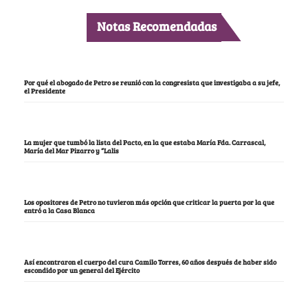
Notas Recomendadas
Por qué el abogado de Petro se reunió con la congresista que investigaba a su jefe,
el Presidente
La mujer que tumbó la lista del Pacto, en la que estaba María Fda. Carrascal,
María del Mar Pizarro y “Lalis
Los opositores de Petro no tuvieron más opción que criticar la puerta por la que
entró a la Casa Blanca
Así encontraron el cuerpo del cura Camilo Torres, 60 años después de haber sido
escondido por un general del Ejército