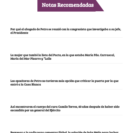
Notas Recomendadas
Por qué el abogado de Petro se reunió con la congresista que investigaba a su jefe,
el Presidente
La mujer que tumbó la lista del Pacto, en la que estaba María Fda. Carrascal,
María del Mar Pizarro y “Lalis
Los opositores de Petro no tuvieron más opción que criticar la puerta por la que
entró a la Casa Blanca
Así encontraron el cuerpo del cura Camilo Torres, 60 años después de haber sido
escondido por un general del Ejército
Regresar a la radio para comentar fútbol, la solución de Iván Mejía para luchar