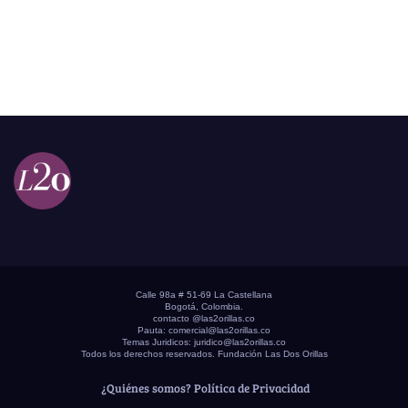
Calle 98a # 51-69 La Castellana
Bogotá, Colombia.
contacto @las2orillas.co
Pauta:
comercial@las2orillas.co
Temas Juridicos:
juridico@las2orillas.co
Todos los derechos reservados. Fundación Las Dos Orillas
¿Quiénes somos?
Política de Privacidad