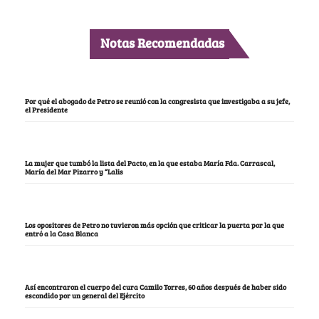
Notas Recomendadas
Por qué el abogado de Petro se reunió con la congresista que investigaba a su jefe,
el Presidente
La mujer que tumbó la lista del Pacto, en la que estaba María Fda. Carrascal,
María del Mar Pizarro y “Lalis
Los opositores de Petro no tuvieron más opción que criticar la puerta por la que
entró a la Casa Blanca
Así encontraron el cuerpo del cura Camilo Torres, 60 años después de haber sido
escondido por un general del Ejército