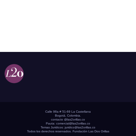
Calle 98a # 51-69 La Castellana
Bogotá, Colombia.
contacto @las2orillas.co
Pauta:
comercial@las2orillas.co
Temas Juridicos:
juridico@las2orillas.co
Todos los derechos reservados. Fundación Las Dos Orillas