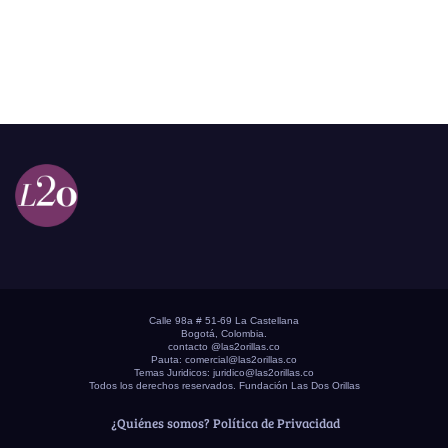
Calle 98a # 51-69 La Castellana
Bogotá, Colombia.
contacto @las2orillas.co
Pauta:
comercial@las2orillas.co
Temas Juridicos:
juridico@las2orillas.co
Todos los derechos reservados. Fundación Las Dos Orillas
¿Quiénes somos?
Política de Privacidad