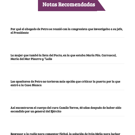
Notas Recomendadas
Por qué el abogado de Petro se reunió con la congresista que investigaba a su jefe,
el Presidente
La mujer que tumbó la lista del Pacto, en la que estaba María Fda. Carrascal,
María del Mar Pizarro y “Lalis
Los opositores de Petro no tuvieron más opción que criticar la puerta por la que
entró a la Casa Blanca
Así encontraron el cuerpo del cura Camilo Torres, 60 años después de haber sido
escondido por un general del Ejército
Regresar a la radio para comentar fútbol, la solución de Iván Mejía para luchar