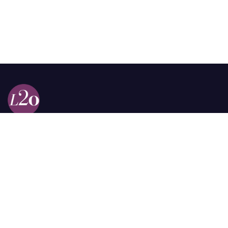
Calle 98a # 51-69 La Castellana
Bogotá, Colombia.
contacto @las2orillas.co
Pauta:
comercial@las2orillas.co
Temas Juridicos:
juridico@las2orillas.co
Todos los derechos reservados. Fundación Las Dos Orillas
¿Quiénes somos?
Política de Privacidad