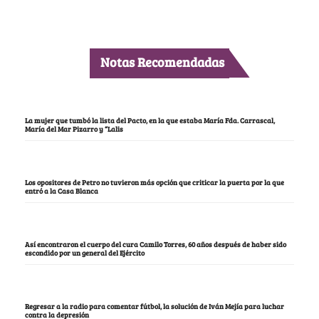
Notas Recomendadas
La mujer que tumbó la lista del Pacto, en la que estaba María Fda. Carrascal,
María del Mar Pizarro y “Lalis
Los opositores de Petro no tuvieron más opción que criticar la puerta por la que
entró a la Casa Blanca
Así encontraron el cuerpo del cura Camilo Torres, 60 años después de haber sido
escondido por un general del Ejército
Regresar a la radio para comentar fútbol, la solución de Iván Mejía para luchar
contra la depresión