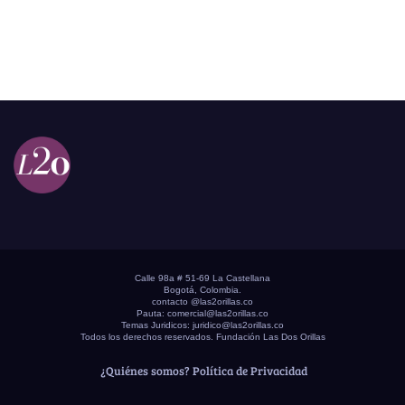
Calle 98a # 51-69 La Castellana
Bogotá, Colombia.
contacto @las2orillas.co
Pauta:
comercial@las2orillas.co
Temas Juridicos:
juridico@las2orillas.co
Todos los derechos reservados. Fundación Las Dos Orillas
¿Quiénes somos?
Política de Privacidad