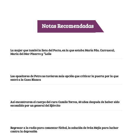
Notas Recomendadas
La mujer que tumbó la lista del Pacto, en la que estaba María Fda. Carrascal,
María del Mar Pizarro y “Lalis
Los opositores de Petro no tuvieron más opción que criticar la puerta por la que
entró a la Casa Blanca
Así encontraron el cuerpo del cura Camilo Torres, 60 años después de haber sido
escondido por un general del Ejército
Regresar a la radio para comentar fútbol, la solución de Iván Mejía para luchar
contra la depresión