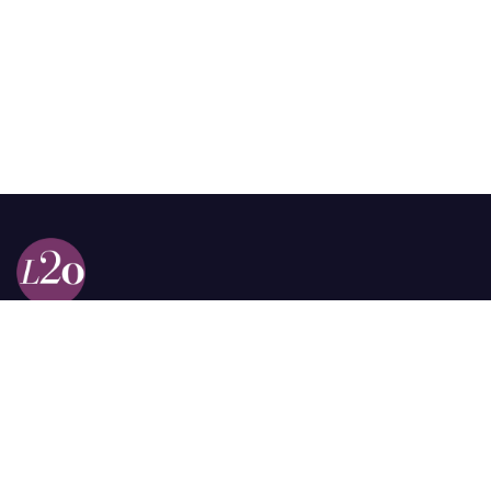
Calle 98a # 51-69 La Castellana
Bogotá, Colombia.
contacto @las2orillas.co
Pauta:
comercial@las2orillas.co
Temas Juridicos:
juridico@las2orillas.co
Todos los derechos reservados. Fundación Las Dos Orillas