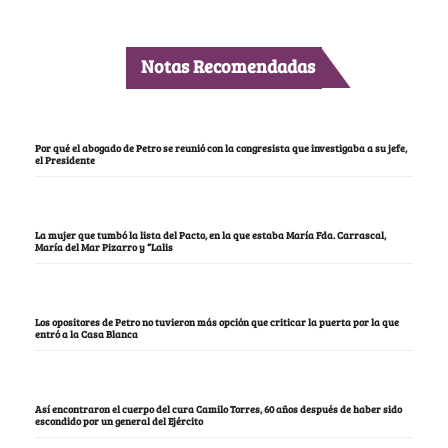
Notas Recomendadas
Por qué el abogado de Petro se reunió con la congresista que investigaba a su jefe,
el Presidente
La mujer que tumbó la lista del Pacto, en la que estaba María Fda. Carrascal,
María del Mar Pizarro y “Lalis
Los opositores de Petro no tuvieron más opción que criticar la puerta por la que
entró a la Casa Blanca
Así encontraron el cuerpo del cura Camilo Torres, 60 años después de haber sido
escondido por un general del Ejército