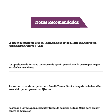
Notas Recomendadas
La mujer que tumbó la lista del Pacto, en la que estaba María Fda. Carrascal,
María del Mar Pizarro y “Lalis
Los opositores de Petro no tuvieron más opción que criticar la puerta por la que
entró a la Casa Blanca
Así encontraron el cuerpo del cura Camilo Torres, 60 años después de haber sido
escondido por un general del Ejército
Regresar a la radio para comentar fútbol, la solución de Iván Mejía para luchar
contra la depresión