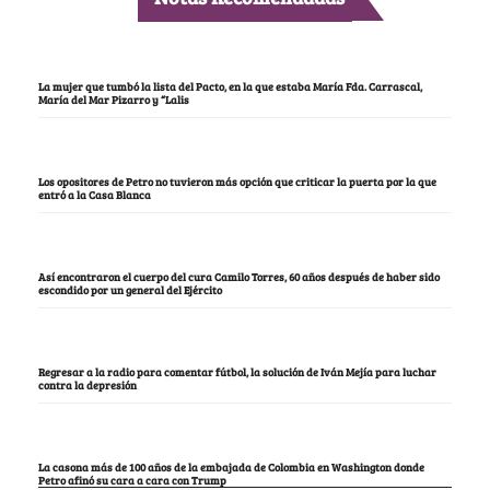
La mujer que tumbó la lista del Pacto, en la que estaba María Fda. Carrascal,
María del Mar Pizarro y “Lalis
Los opositores de Petro no tuvieron más opción que criticar la puerta por la que
entró a la Casa Blanca
Así encontraron el cuerpo del cura Camilo Torres, 60 años después de haber sido
escondido por un general del Ejército
Regresar a la radio para comentar fútbol, la solución de Iván Mejía para luchar
contra la depresión
La casona más de 100 años de la embajada de Colombia en Washington donde
Petro afinó su cara a cara con Trump