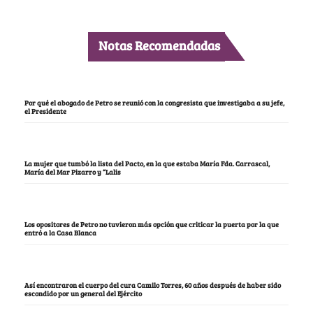
Notas Recomendadas
Por qué el abogado de Petro se reunió con la congresista que investigaba a su jefe,
el Presidente
La mujer que tumbó la lista del Pacto, en la que estaba María Fda. Carrascal,
María del Mar Pizarro y “Lalis
Los opositores de Petro no tuvieron más opción que criticar la puerta por la que
entró a la Casa Blanca
Así encontraron el cuerpo del cura Camilo Torres, 60 años después de haber sido
escondido por un general del Ejército