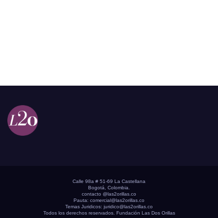
Calle 98a # 51-69 La Castellana
Bogotá, Colombia.
contacto @las2orillas.co
Pauta:
comercial@las2orillas.co
Temas Juridicos:
juridico@las2orillas.co
Todos los derechos reservados. Fundación Las Dos Orillas