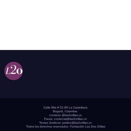
Calle 98a # 51-69 La Castellana
Bogotá, Colombia.
contacto @las2orillas.co
Pauta:
comercial@las2orillas.co
Temas Juridicos:
juridico@las2orillas.co
Todos los derechos reservados. Fundación Las Dos Orillas