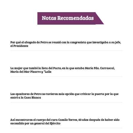
Notas Recomendadas
Por qué el abogado de Petro se reunió con la congresista que investigaba a su jefe,
el Presidente
La mujer que tumbó la lista del Pacto, en la que estaba María Fda. Carrascal,
María del Mar Pizarro y “Lalis
Los opositores de Petro no tuvieron más opción que criticar la puerta por la que
entró a la Casa Blanca
Así encontraron el cuerpo del cura Camilo Torres, 60 años después de haber sido
escondido por un general del Ejército