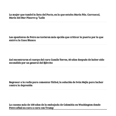
La mujer que tumbó la lista del Pacto, en la que estaba María Fda. Carrascal,
María del Mar Pizarro y “Lalis
Los opositores de Petro no tuvieron más opción que criticar la puerta por la que
entró a la Casa Blanca
Así encontraron el cuerpo del cura Camilo Torres, 60 años después de haber sido
escondido por un general del Ejército
Regresar a la radio para comentar fútbol, la solución de Iván Mejía para luchar
contra la depresión
La casona más de 100 años de la embajada de Colombia en Washington donde
Petro afinó su cara a cara con Trump