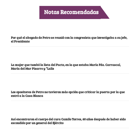
Notas Recomendadas
Por qué el abogado de Petro se reunió con la congresista que investigaba a su jefe,
el Presidente
La mujer que tumbó la lista del Pacto, en la que estaba María Fda. Carrascal,
María del Mar Pizarro y “Lalis
Los opositores de Petro no tuvieron más opción que criticar la puerta por la que
entró a la Casa Blanca
Así encontraron el cuerpo del cura Camilo Torres, 60 años después de haber sido
escondido por un general del Ejército