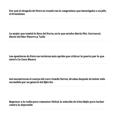
Por qué el abogado de Petro se reunió con la congresista que investigaba a su jefe,
el Presidente
La mujer que tumbó la lista del Pacto, en la que estaba María Fda. Carrascal,
María del Mar Pizarro y “Lalis
Los opositores de Petro no tuvieron más opción que criticar la puerta por la que
entró a la Casa Blanca
Así encontraron el cuerpo del cura Camilo Torres, 60 años después de haber sido
escondido por un general del Ejército
Regresar a la radio para comentar fútbol, la solución de Iván Mejía para luchar
contra la depresión