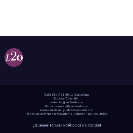
Calle 98a # 51-69 La Castellana
Bogotá, Colombia.
contacto @las2orillas.co
Pauta:
comercial@las2orillas.co
Temas Juridicos:
juridico@las2orillas.co
Todos los derechos reservados. Fundación Las Dos Orillas
¿Quiénes somos?
Política de Privacidad